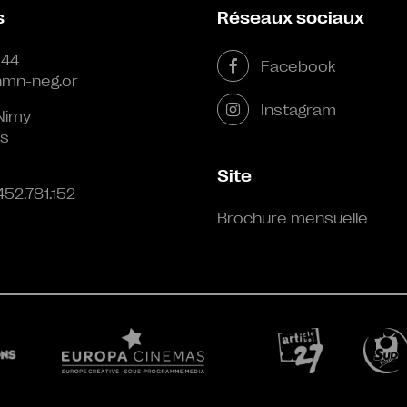
s
Réseaux sociaux
 44
Facebook
mn-neg.or
Instagram
Nimy
s
Site
452.781.152
Brochure mensuelle