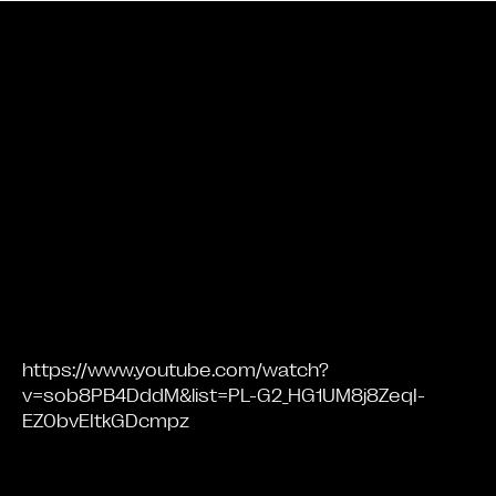
Bande annonce
https://www.youtube.com/watch?
v=sob8PB4DddM&list=PL-G2_HG1UM8j8ZeqI-
EZ0bvEItkGDcmpz