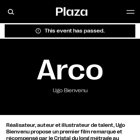
Skip to main content
This event has passed.
Arco
Ugo Bienvenu
Réalisateur, auteur et illustrateur de talent, Ugo
Bienvenu propose un premier film remarqué et
récompensé par le Cristal du long métrage au