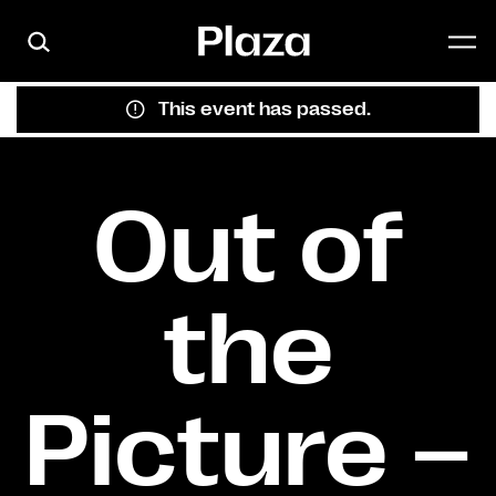
Skip to main content
This event has passed.
Out of
the
Picture –