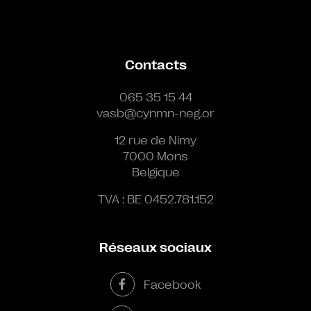
Contacts
065 35 15 44
vasb@cynmn-neg.or
12 rue de Nimy
7000 Mons
Belgique
TVA : BE 0452.781.152
Réseaux sociaux
Facebook