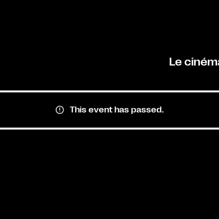
Le ciném
This event has passed.