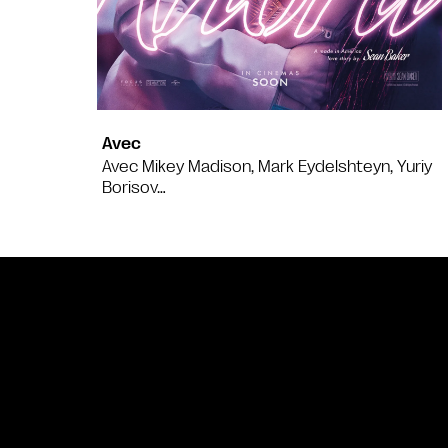
Avec
Avec Mikey Madison, Mark Eydelshteyn, Yuriy
Borisov…
Bande annonce