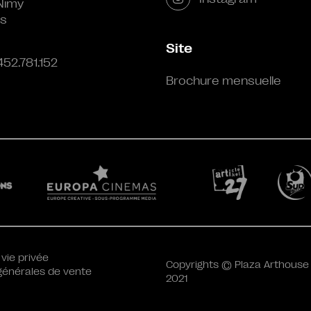
Nimy
s
Site
452.781.152
Brochure mensuelle
 vie privée
Copyrights © Plaza Arthouse
générales de vente
2021