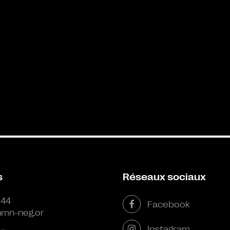
s
Réseaux sociaux
 44
Facebook
mn-neg.or
Instagram