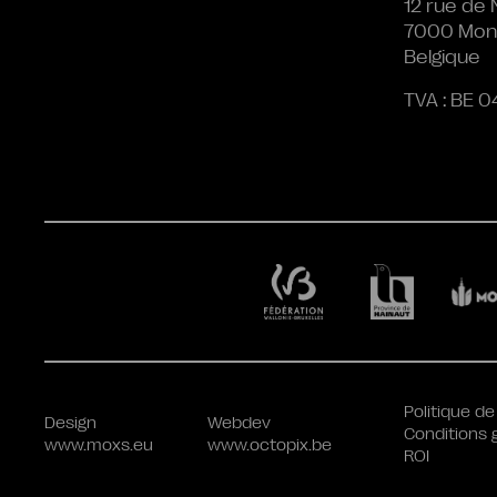
12 rue de 
7000 Mon
Belgique
TVA : BE 0
Politique de
Design
Webdev
Conditions 
www.moxs.eu
www.octopix.be
ROI