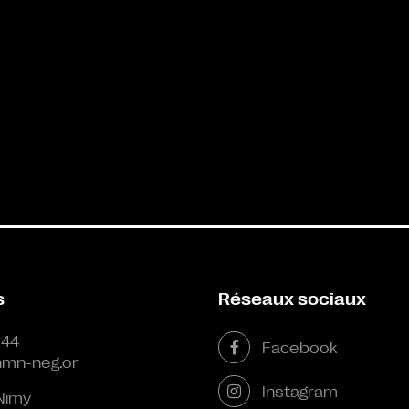
s
Réseaux sociaux
 44
Facebook
mn-neg.or
Instagram
Nimy