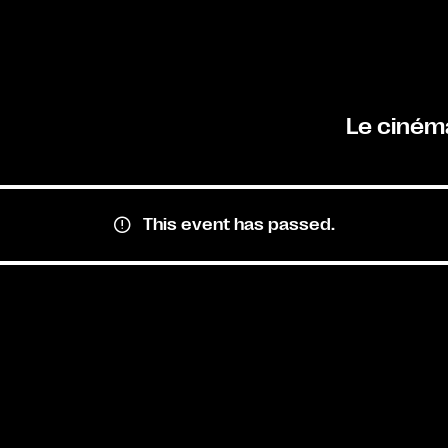
Le ciném
This event has passed.