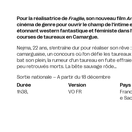
Pour la réalisatrice de
Fragile
, son nouveau film
An
cinéma de genre pour ouvrir le champ de l’intime et
étonnant western fantastique et féministe dans l
courses de taureaux en Camargue.
Nejma, 22 ans, s’entraîne dur pour réaliser son rêve
camarguaise, un concours où l’on défie les taureaux 
bat son plein, la rumeur d’un taureau en fuite effra
peu retrouvés morts. La bête sauvage rôde…
Sortie nationale – A partir du 18 décembre
Durée
Version
Pays
1h38,
VO FR
Franc
e Sao