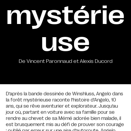
mystérie
use
De Vincent Paronnaud et Alexis Ducord
D’après la bande dessinée de Winshluss, Angelo dans
la forêt mystérieuse raconte l’histoire d’Angelo, 10
ans, qui se rêve aventurier et explorateur. Jusqu’au
jour où, partant en voiture avec sa famille pour se
rendre au chevet de sa Mémé adorée bien malade, il
est brusquement mis au défi de prouver son courage
: oublié par erreur sur une aire d’autoroute, Angelo