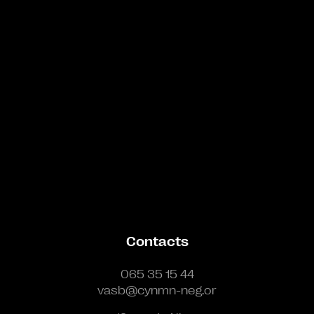
Bande annonce
Contacts
065 35 15 44
vasb@cynmn-neg.or