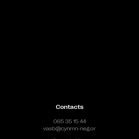
Bande annonce
Contacts
065 35 15 44
vasb@cynmn-neg.or