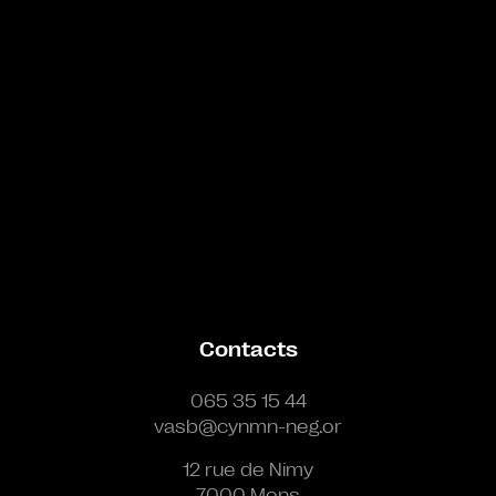
Contacts
065 35 15 44
vasb@cynmn-neg.or
12 rue de Nimy
7000 Mons