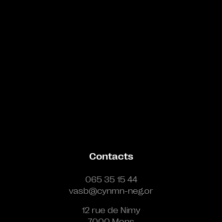
Contacts
065 35 15 44
vasb@cynmn-neg.or
12 rue de Nimy
7000 Mons