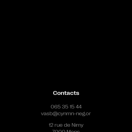
Contacts
065 35 15 44
vasb@cynmn-neg.or
12 rue de Nimy
7000 Mons