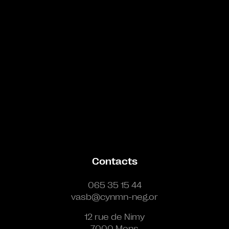
Contacts
065 35 15 44
vasb@cynmn-neg.or
12 rue de Nimy
7000 Mons