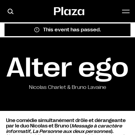
Skip to main content
This event has passed.
Alter ego
Nicolas Charlet & Bruno Lavaine
Une comédie simultanément drôle et dérangeante
par le duo Nicolas et Bruno (
Message à caractère
informatif
,
La Personne aux deux personnes
).