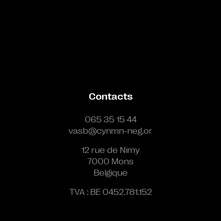
Contacts
065 35 15 44
vasb@cynmn-neg.or
12 rue de Nimy
7000 Mons
Belgique
TVA : BE 0452.781.152