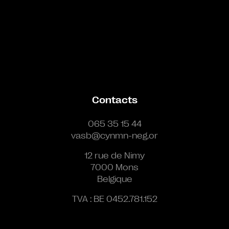
Contacts
065 35 15 44
vasb@cynmn-neg.or
12 rue de Nimy
7000 Mons
Belgique
TVA : BE 0452.781.152