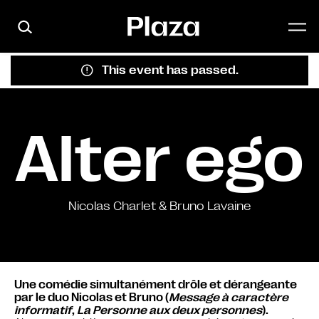
Skip to main content
This event has passed.
Alter ego
Nicolas Charlet & Bruno Lavaine
Une comédie simultanément drôle et dérangeante
par le duo Nicolas et Bruno (
Message à caractère
informatif
,
La Personne aux deux personnes
).