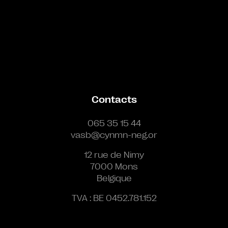
Contacts
065 35 15 44
vasb@cynmn-neg.or
12 rue de Nimy
7000 Mons
Belgique
TVA : BE 0452.781.152