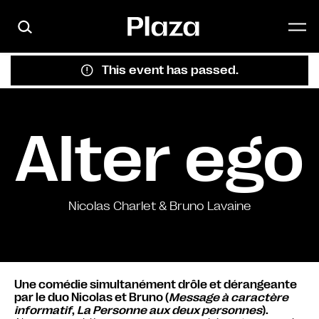
Skip to main content
This event has passed.
Alter ego
Nicolas Charlet & Bruno Lavaine
Une comédie simultanément drôle et dérangeante
par le duo Nicolas et Bruno (
Message à caractère
informatif
,
La Personne aux deux personnes
).