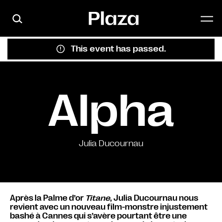
Skip to main content
This event has passed.
Alpha
Julia Ducournau
Après la Palme d’or
Titane
, Julia Ducournau nous
revient avec un nouveau film-monstre injustement
bashé à Cannes qui s’avère pourtant être une