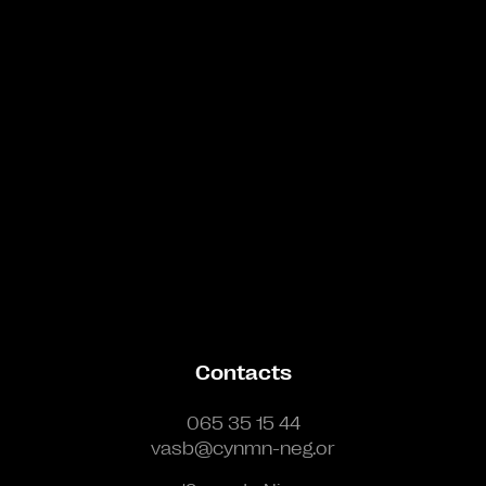
Bande annonce
Contacts
065 35 15 44
vasb@cynmn-neg.or