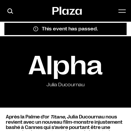
Skip to main content
This event has passed.
Alpha
Julia Ducournau
Après la Palme d’or
Titane
, Julia Ducournau nous
revient avec un nouveau film-monstre injustement
bashé à Cannes qui s’avère pourtant être une