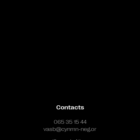
Bande annonce
Contacts
065 35 15 44
vasb@cynmn-neg.or