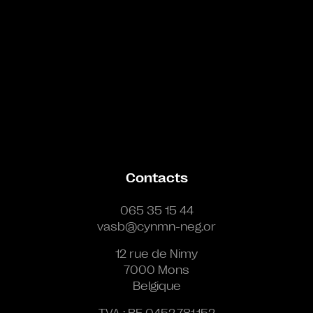
Contacts
065 35 15 44
vasb@cynmn-neg.or
12 rue de Nimy
7000 Mons
Belgique
TVA : BE 0452.781.152