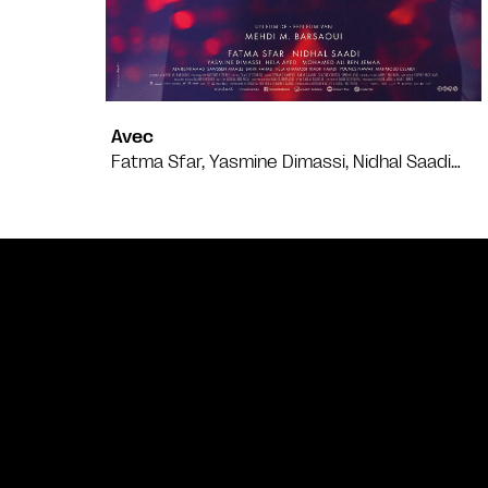
Avec
Fatma Sfar, Yasmine Dimassi, Nidhal Saadi…
Bande annonce