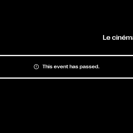
Le ciném
This event has passed.