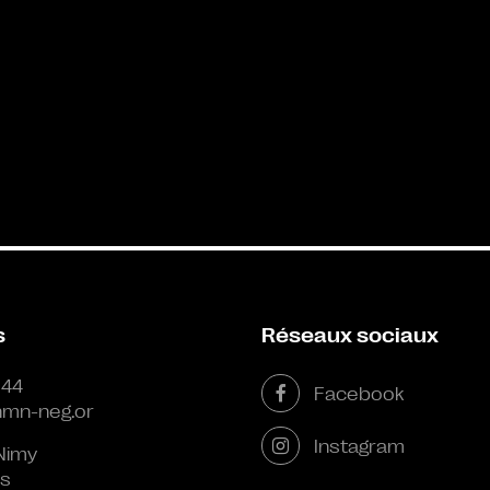
s
Réseaux sociaux
 44
Facebook
mn-neg.or
Instagram
Nimy
s