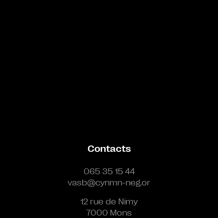
Contacts
065 35 15 44
vasb@cynmn-neg.or
12 rue de Nimy
7000 Mons