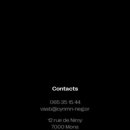
Contacts
065 35 15 44
vasb@cynmn-neg.or
12 rue de Nimy
7000 Mons