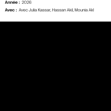
2026
Année
Avec Julia Kassar, Hassan Akil, Mounia Akl
Avec
Bande annonce