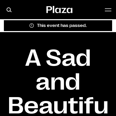
Skip to main content
This event has passed.
A Sad
and
Beautifu