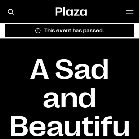
Skip to main content
This event has passed.
A Sad
and
Beautifu