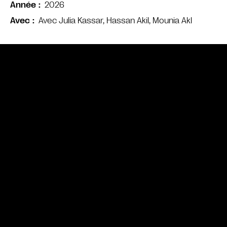
2026
Année
Avec Julia Kassar, Hassan Akil, Mounia Akl
Avec
Bande annonce