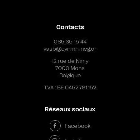
Contacts
065 35 15 44
vasb@cynmn-neg.or
12 rue de Nimy
7000 Mons
Belgique
TVA : BE 0452.781.152
Réseaux sociaux
Facebook