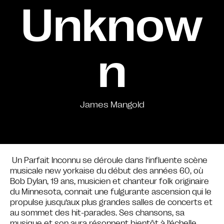
Unknow
n
James Mangold
Un Parfait Inconnu se déroule dans l’influente scène
musicale new yorkaise du début des années 60, où
Bob Dylan, 19 ans, musicien et chanteur folk originaire
du Minnesota, connait une fulgurante ascension qui le
propulse jusqu’aux plus grandes salles de concerts et
au sommet des hit-parades. Ses chansons, sa
musique et son aura résonnent bientôt à l’échelle