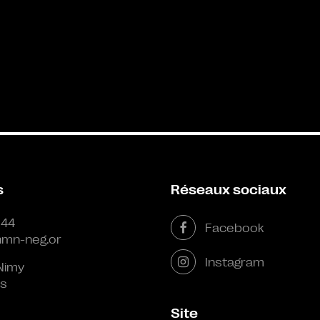
s
Réseaux sociaux
 44
Facebook
mn-neg.or
Instagram
Nimy
s
Site