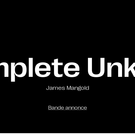
mplete Un
James Mangold
Bande annonce