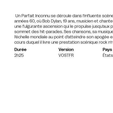
Un Parfait Inconnu se déroule dans l’influente scè
années 60, où Bob Dylan, 19 ans, musicien et chanteu
une fulgurante ascension qui le propulse jusqu’aux 
sommet des hit-parades. Ses chansons, sa musique
l’échelle mondiale au point d’atteindre son apogée e
cours duquel il livre une prestation scénique rock n’r
Durée
Version
Pays
2h25
VOSTFR
États