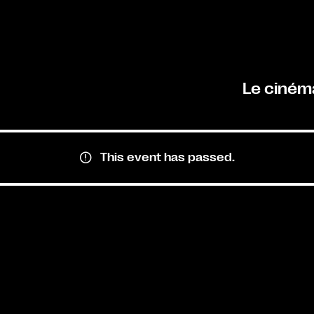
Le ciném
This event has passed.