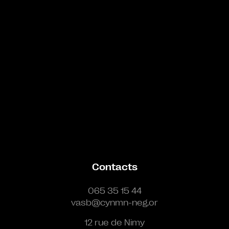
Contacts
065 35 15 44
vasb@cynmn-neg.or
12 rue de Nimy