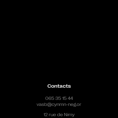
Contacts
065 35 15 44
vasb@cynmn-neg.or
12 rue de Nimy