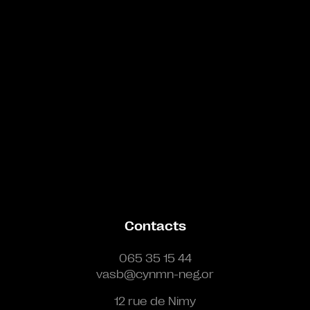
Contacts
065 35 15 44
vasb@cynmn-neg.or
12 rue de Nimy