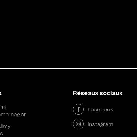
s
Réseaux sociaux
 44
Facebook
mn-neg.or
Instagram
Nimy
s