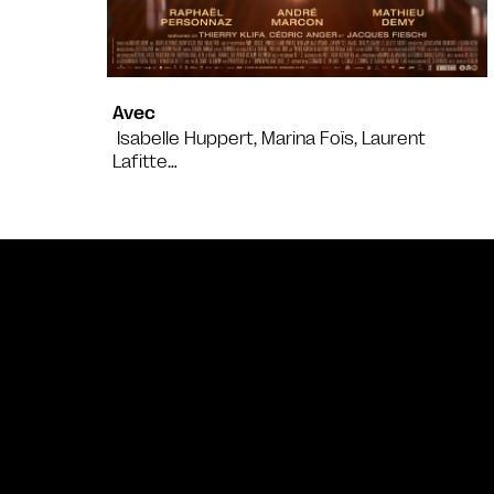
Avec
Isabelle Huppert, Marina Foïs, Laurent
Lafitte…
Bande annonce