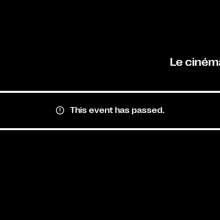
Le ciném
This event has passed.