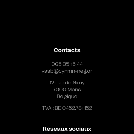
Contacts
065 35 15 44
vasb@cynmn-neg.or
12 rue de Nimy
7000 Mons
Belgique
TVA : BE 0452.781.152
Réseaux sociaux