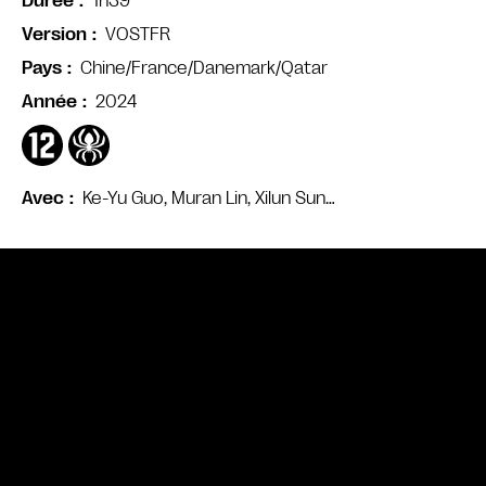
1h39
Durée
VOSTFR
Version
Chine/France/Danemark/Qatar
Pays
2024
Année
Ke-Yu Guo, Muran Lin, Xilun Sun…
Avec
Bande annonce