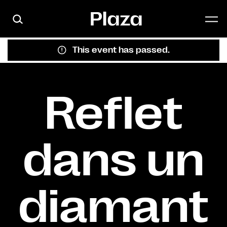
Skip to main content
This event has passed.
Reflet
dans un
diamant