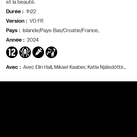
et la beauté.
1h22
Durée
VO FR
Version
Islande/Pays-Bas/Croatie/France,
Pays
2024
Année
Avec Elín Hall, Mikael Kaaber, Katla Njálsdóttir…
Avec
Bande annonce