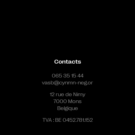
Contacts
065 35 15 44
vasb@cynmn-neg.or
12 rue de Nimy
7000 Mons
Belgique
TVA : BE 0452.781.152