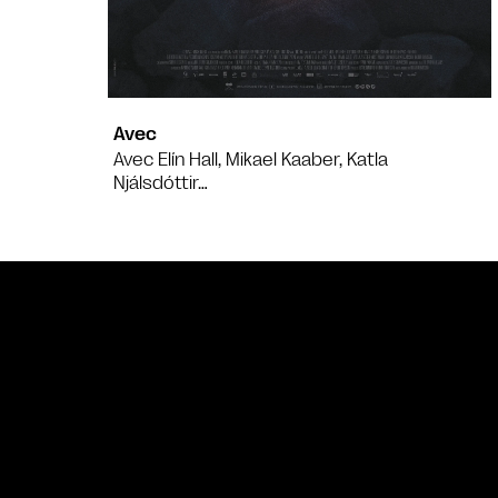
Avec
Avec Elín Hall, Mikael Kaaber, Katla
Njálsdóttir…
Bande annonce