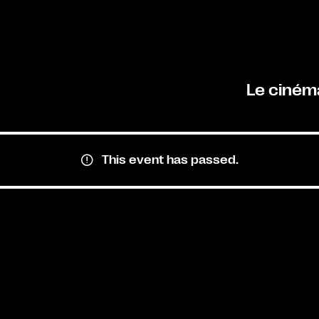
Le ciném
This event has passed.