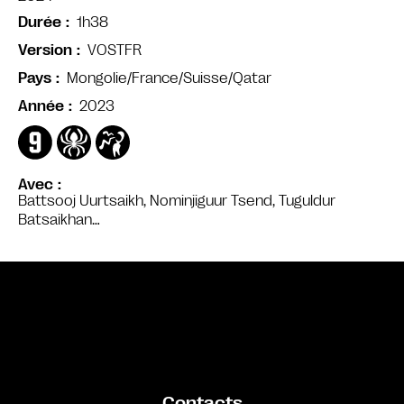
1h38
Durée
VOSTFR
Version
Mongolie/France/Suisse/Qatar
Pays
2023
Année
Avec
Battsooj Uurtsaikh, Nominjiguur Tsend, Tuguldur
Batsaikhan…
Bande annonce
Contacts