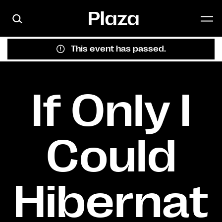
Skip to main content
This event has passed.
If Only I
Could
Hibernat