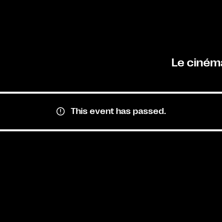
Le ciném
This event has passed.