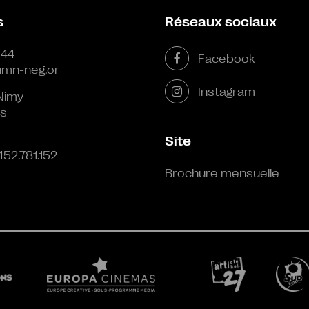
s
Réseaux sociaux
 44
Facebook
mn-neg.or
Instagram
Nimy
s
Site
452.781.152
Brochure mensuelle