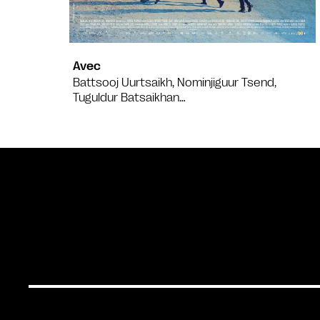
Avec
Battsooj Uurtsaikh, Nominjiguur Tsend,
Tuguldur Batsaikhan…
Bande annonce