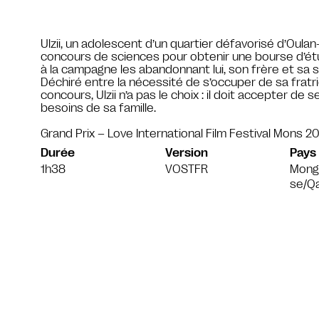
Ulzii, un adolescent d’un quartier défavorisé d’Oula
concours de sciences pour obtenir une bourse d’étud
à la campagne les abandonnant lui, son frère et sa sœ
Déchiré entre la nécessité de s’occuper de sa fratri
concours, Ulzii n’a pas le choix : il doit accepter d
besoins de sa famille.
Grand Prix – Love International Film Festival Mons 2
Durée
Version
Pays
1h38
VOSTFR
Mongo
se/Q