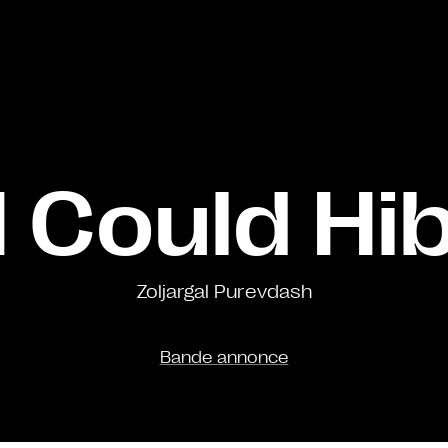
 I Could H
Zoljargal Purevdash
Bande annonce