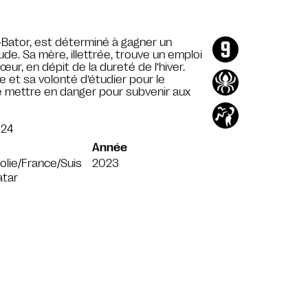
n-Bator, est déterminé à gagner un
e. Sa mère, illettrée, trouve un emploi
ur, en dépit de la dureté de l’hiver.
e et sa volonté d’étudier pour le
e se mettre en danger pour subvenir aux
024
Année
lie/France/Suis
2023
atar