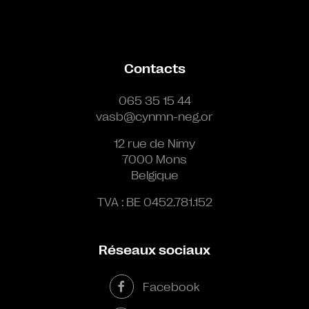
Contacts
065 35 15 44
vasb@cynmn-neg.or
12 rue de Nimy
7000 Mons
Belgique
TVA : BE 0452.781.152
Réseaux sociaux
Facebook