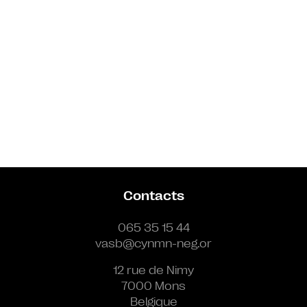
Contacts
065 35 15 44
vasb@cynmn-neg.or
12 rue de Nimy
7000 Mons
Belgique