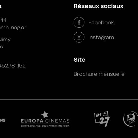
s
Réseaux sociaux
 44
Facebook
mn-neg.or
Instagram
Nimy
s
Site
452.781.152
Brochure mensuelle