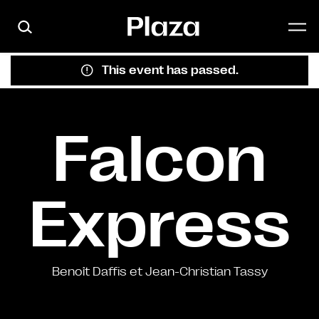
Skip to main content
This event has passed.
Falcon
Express
Benoît Daffis et Jean-Christian Tassy