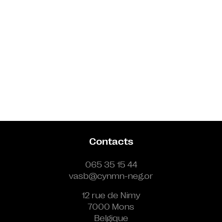
Contacts
065 35 15 44
vasb@cynmn-neg.or
12 rue de Nimy
7000 Mons
Belgique