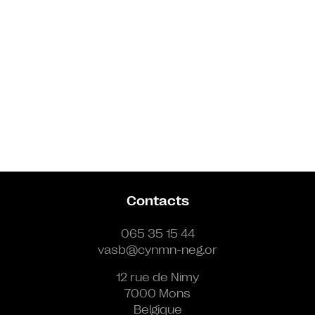
Contacts
065 35 15 44
vasb@cynmn-neg.or
12 rue de Nimy
7000 Mons
Belgique