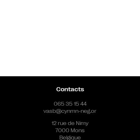
Contacts
065 35 15 44
vasb@cynmn-neg.or
12 rue de Nimy
7000 Mons
Belgique