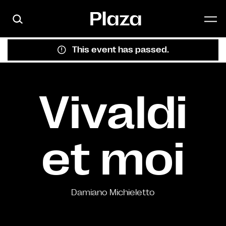
Skip to main content
This event has passed.
Vivaldi
et moi
Damiano Michieletto