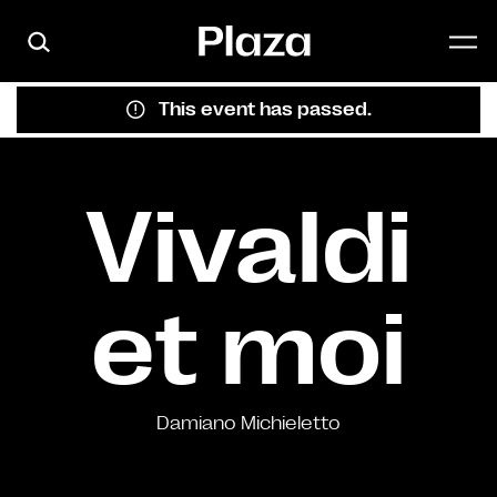
Skip to main content
This event has passed.
Vivaldi
et moi
Damiano Michieletto