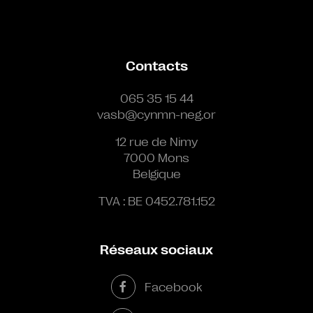
Contacts
065 35 15 44
vasb@cynmn-neg.or
12 rue de Nimy
7000 Mons
Belgique
TVA : BE 0452.781.152
Réseaux sociaux
Facebook