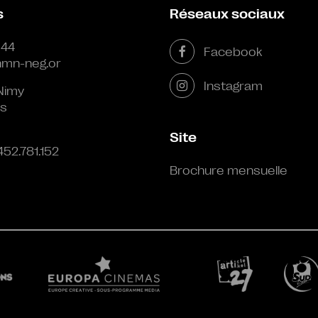
s
Réseaux sociaux
 44
Facebook
mn-neg.or
Instagram
Nimy
s
Site
452.781.152
Brochure mensuelle