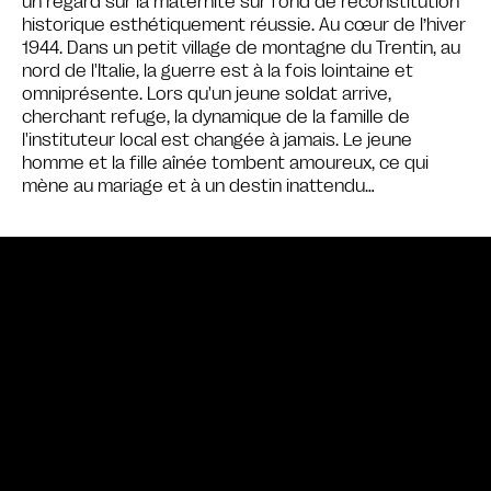
un regard sur la maternité sur fond de reconstitution
historique esthétiquement réussie. Au cœur de l’hiver
1944. Dans un petit village de montagne du Trentin, au
nord de l'Italie, la guerre est à la fois lointaine et
omniprésente. Lors qu'un jeune soldat arrive,
cherchant refuge, la dynamique de la famille de
l'instituteur local est changée à jamais. Le jeune
homme et la fille aînée tombent amoureux, ce qui
mène au mariage et à un destin inattendu…
Bande annonce