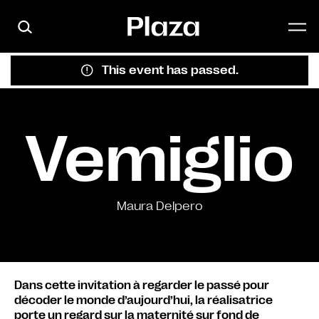
Skip to main content
This event has passed.
Vemiglio
Maura Delpero
Dans cette invitation à regarder le passé pour
décoder le monde d’aujourd’hui, la réalisatrice
porte un regard sur la maternité sur fond de