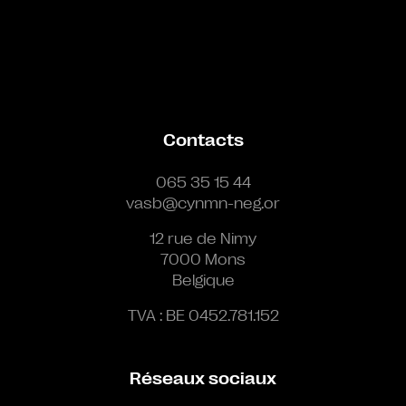
Contacts
065 35 15 44
vasb@cynmn-neg.or
12 rue de Nimy
7000 Mons
Belgique
TVA : BE 0452.781.152
Réseaux sociaux