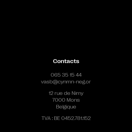
Contacts
065 35 15 44
vasb@cynmn-neg.or
12 rue de Nimy
7000 Mons
Belgique
TVA : BE 0452.781.152