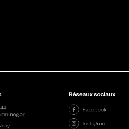
s
Réseaux sociaux
 44
Facebook
mn-neg.or
Instagram
Nimy