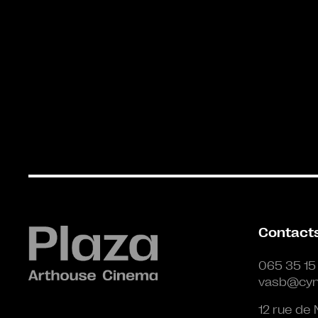
Contact
065 35 15
vasb@cyn
12 rue de 