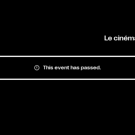
Le ciném
This event has passed.